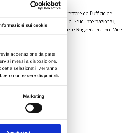
dei lavori con Bruno Marasà, Direttore dell’Ufficio del
dei Diritti umani, Dipartimento di Studi internazionali,
Informazioni sui cookie
 Tiziana Prezzo, Reporter a Sky TG2 e Ruggero Giuliani, Vice
revia accettazione da parte
 servizi messi a disposizione.
Accetta selezionati" verranno
ebbero non essere disponibili.
Marketing
Accetta tutti