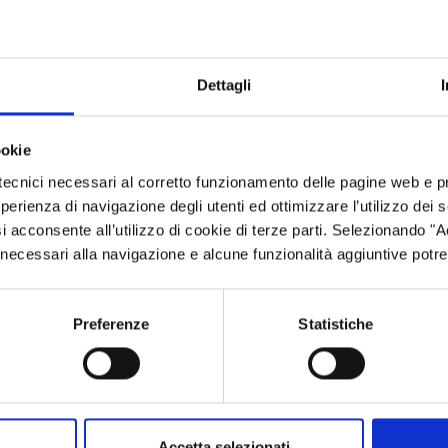
 Italiano per la Pace in Medio Oriente (CIPMO) vedrà l'apertura 
enti di Ilaria Viarengo, Professoressa di Tutela Internazionale 
Dettagli
ano, Lorenzo Cremonesi, Inviato speciale del Corriere della Sera,
ookie
 il modulo di registrazione.
tecnici necessari al corretto funzionamento delle pagine web e p
esperienza di navigazione degli utenti ed ottimizzare l’utilizzo dei
i acconsente all’utilizzo di cookie di terze parti. Selezionando "
ci necessari alla navigazione e alcune funzionalità aggiuntive potr
Preferenze
Statistiche
Accetta selezionati