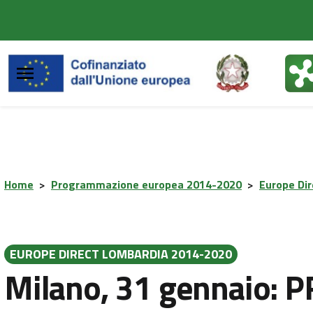
Vai al contenuto principale
Vai al footer
Home
>
Programmazione europea 2014-2020
>
Europe Di
EUROPE DIRECT LOMBARDIA 2014-2020
Milano, 31 gennaio: 