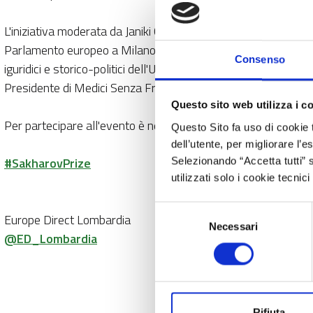
L'iniziativa moderata da Janiki Cingoli, Presidente del Centro
Parlamento europeo a Milano, al quale seguiranno poi gli interv
Consenso
iguridici e storico-politici dell'Università degli Studi di Mil
Presidente di Medici Senza Frontiere – Italia.
Questo sito web utilizza i c
Per partecipare all'evento è necessario
iscriversi
compilando
Questo Sito fa uso di cookie 
dell’utente, per migliorare l’
#SakharovPrize
Selezionando “Accetta tutti” s
utilizzati solo i cookie tecni
Selezione
Europe Direct Lombardia
Necessari
del
@ED_Lombardia
consenso
Rifiuta