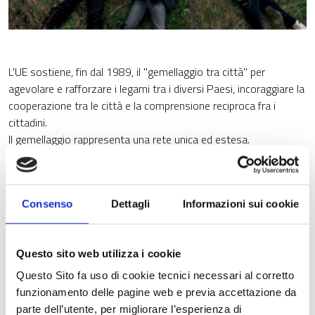
L'UE sostiene, fin dal 1989, il "gemellaggio tra città" per
agevolare e rafforzare i legami tra i diversi Paesi, incoraggiare la
cooperazione tra le città e la comprensione reciproca fra i
cittadini.
Il gemellaggio rappresenta una rete unica ed estesa.
Comitati di gemellaggio
I Comitati di gemellaggio sono composti di cittadini volontari
che lavorano con le autorità locali e le associazioni, e
Consenso
Dettagli
Informazioni sui cookie
s’impegnano a favorire lo sviluppo di una "cittadinanza attiva".
Finanziamenti
Questo sito web utilizza i cookie
Le iniziative di gemellaggi tra città sono finanziate, dal 2007 al
Questo Sito fa uso di cookie tecnici necessari al corretto
2013, con il Programma "Europa per i cittadini" - Azione 1
funzionamento delle pagine web e previa accettazione da
Cittadini attivi per l'Europa, attraverso due tipi d’attività:
parte dell’utente, per migliorare l’esperienza di
- incontri fra cittadini nell'ambito del gemellaggio;