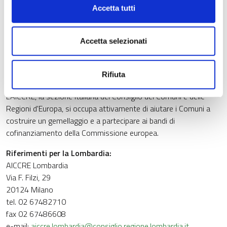
pari opportunità.
Accetta tutti
Dove informarsi
Un portale specifico, European Twinning, offre una serie di
Accetta selezionati
consigli per utilizzare al meglio i gemellaggi. E’ disponibile in 23
lingue e permette agli Enti locali di trovare nuovi partner di
Rifiuta
gemellaggio con il motore di ricerca.
L'AICCRE, la sezione italiana del Consiglio dei Comuni e delle
Regioni d'Europa, si occupa attivamente di aiutare i Comuni a
costruire un gemellaggio e a partecipare ai bandi di
cofinanziamento della Commissione europea.
Riferimenti per la Lombardia:
AICCRE Lombardia
Via F. Filzi, 29
20124 Milano
tel. 02 67482710
fax 02 67486608
e-mail:
aiccre.lombardia@consiglio.regione.lombardia.it