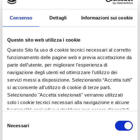
Consenso
Dettagli
Informazioni sui cookie
La Rappresentanza in Italia della Commissione europea in
Questo sito web utilizza i cookie
collaborazione con il Ministero dei Beni e delle Attività culturali e
Questo Sito fa uso di cookie tecnici necessari al corretto
del Turismo, per celebrare l’Anno europeo del Patrimonio
funzionamento delle pagine web e previa accettazione da
culturale, lancia il
concorso nazionale
di narrativa breve “Animus
parte dell’utente, per migliorare l’esperienza di
Loci: tracce d’Europa nel cuore d’Italia”.
navigazione degli utenti ed ottimizzare l’utilizzo dei
Il concorso, rivolto ai giovani tra i 17 e i 25 anni residenti o
servizi messi a disposizione. Selezionando “Accetta tutti”
domiciliati in Italia, ha l’obiettivo di valorizzare le città e i territori
si acconsente all’utilizzo di cookie di terze parti.
italiani che contribuiscono alla cultura, all’identità e alle radici
Selezionando "Accetta selezionati" verranno utilizzati
europee: Chiavari, Trieste, Ventotene, Norcia, Bologna, Napoli e
solo i cookie tecnici necessari alla navigazione e alcune
Palermo e si traduce nella scrittura di racconti, della lunghezza
funzionalità aggiuntive potrebbero non essere disponibili.
massima di 4 cartelle che dovranno essere redatti in lingua
italiana, inediti e non premiati né segnalati in altri concorsi.
Selezione
Necessari
del
Gli elaborati potranno riguardare fatti realmente accaduti o
consenso