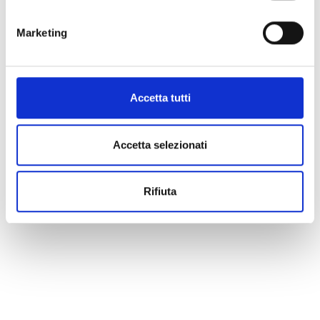
Possono partecipare le città europee con oltre 50.000 abitanti
Marketing
oppure, nei Paesi UE con meno di 2 città di queste dimensioni,
le unioni di città il cui il numero di abitanti raggiunge un totale di
50.000.
Accetta tutti
Le città potranno candidarsi entro il 9 settembre 2020.
Accetta selezionati
Redazione Europe Direct Lombardia
Rifiuta
@ED_Lombardia