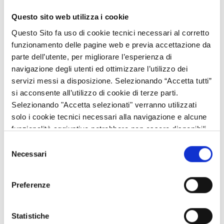
Questo sito web utilizza i cookie
Questo Sito fa uso di cookie tecnici necessari al corretto
funzionamento delle pagine web e previa accettazione da
parte dell’utente, per migliorare l’esperienza di
navigazione degli utenti ed ottimizzare l’utilizzo dei
Al via le candidature al Premio "
Access City Award 2021
", il
servizi messi a disposizione. Selezionando “Accetta tutti”
premio europeo a favore dell’impegno delle città nel migliorare
si acconsente all’utilizzo di cookie di terze parti.
l’accessibilità per i cittadini, per garantire pari opportunità di
Selezionando "Accetta selezionati" verranno utilizzati
mobilità e di accesso ai servizi e alle risorse offerti dai contesti
solo i cookie tecnici necessari alla navigazione e alcune
urbani, senza distinzioni di età e abilità.
funzionalità aggiuntive potrebbero non essere disponibili.
Il Premio intende garantire pari opportunità di mobilità e di
Selezione
accesso ai servizi e alle risorse, senza distinzioni di età e abilità.
Necessari
del
Le persone anziane e con disabilità incorrono infatti nel rischio
consenso
di essere escluse da molti aspetti della vita cittadina e di
Preferenze
soffrire di marginalizzazione ed isolamento.
L’edizione 2021 ha come focus il tema dell'“Accessibilità dei
Statistiche
servizi pubblici in tempi di pandemia”.