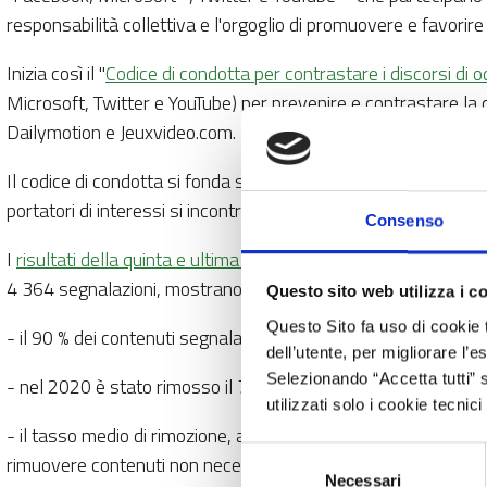
responsabilità collettiva e l'orgoglio di promuovere e favorire 
Inizia così il "
Codice di condotta per contrastare i discorsi di odi
Microsoft, Twitter e YouTube) per prevenire e contrastare la d
Dailymotion e Jeuxvideo.com.
Il codice di condotta si fonda su una stretta cooperazione tra 
portatori di interessi si incontrano periodicamente al fine di d
Consenso
I
risultati della quinta e ultima valutazione
, pubblicata il 22 
4 364 segnalazioni, mostrano che questa iniziativa della Commi
Questo sito web utilizza i c
Questo Sito fa uso di cookie 
- il 90 % dei contenuti segnalati è stato valutato dalle piat
dell’utente, per migliorare l’
Selezionando “Accetta tutti” s
- nel 2020 è stato rimosso il 71 % dei contenuti ritenuti un ill
utilizzati solo i cookie tecni
- il tasso medio di rimozione, analogo a quello registrato nel
Selezione
rimuovere contenuti non necessariamente classificabili come il
Necessari
del