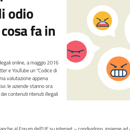
di odio
 cosa fa in
illegali online, a maggio 2016
ter e YouTube un "Codice di
ultima valutazione appena
ivi: le aziende stanno ora
ei contenuti ritenuti illegali
nche al Forum dell'UE su internet – condividono, insieme ad alt