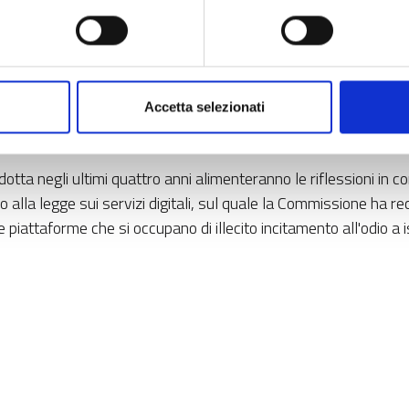
 67,1% delle segnalazioni ricevute. Si tratta di una percentual
 mentre tutte le altre piattaforme dovranno apportare migliora
Accetta selezionati
ondotta negli ultimi quattro anni alimenteranno le riflessioni in
tivo alla legge sui servizi digitali, sul quale la Commissione h
attaforme che si occupano di illecito incitamento all'odio a isti