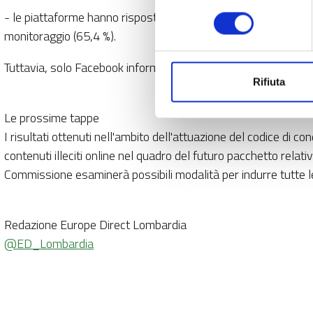
consenso
- le piattaforme hanno risposto e hanno fornito un feedback al
monitoraggio (65,4 %).
Tuttavia, solo Facebook informa sistematicamente gli utenti,
Rifiuta
Le prossime tappe
I risultati ottenuti nell'ambito dell'attuazione del codice di c
contenuti illeciti online nel quadro del futuro pacchetto rela
Commissione esaminerà possibili modalità per indurre tutte le pi
Redazione Europe Direct Lombardia
@ED_Lombardia