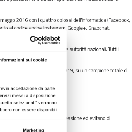
maggo 2016 con i quattro colossi dell'informatica (Facebook,
aderito al codice anche Instagram, Google+, Snapchat,
zioni della società civile e le autorità nazionali. Tutti i
Informazioni sui cookie
al 4 novembre al 13 dicembre 2019, su un campione totale di
revia accettazione da parte
 era solo del 40%;
 servizi messi a disposizione.
Accetta selezionati" verranno
ebbero non essere disponibili.
o a rispettare la libertà di espressione ed evitano di
Marketing