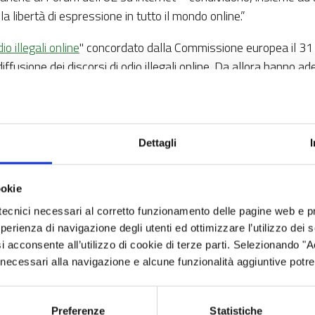
la libertà di espressione in tutto il mondo online.”
o illegali online
" concordato dalla Commissione europea il 31 
iffusione dei discorsi di odio illegali online. Da allora hanno 
la Commissione europea, le piattaforme informatiche, le organizza
iscutere difficoltà da affrontare e progressi compiuti.
Dettagli
giugno 2020 ed eseguita su un arco di tempo di 6 settimane, d
ssione produce risultati positivi. Risulta, in media che:
ookie
tecnici necessari al corretto funzionamento delle pagine web e p
taforme entro 24 ore, mentre la percentuale registrata nel 2016
esperienza di navigazione degli utenti ed ottimizzare l’utilizzo dei
i acconsente all’utilizzo di cookie di terze parti. Selezionando "
ecito incitamento all'odio, contro il 28% del 2016;
ci necessari alla navigazione e alcune funzionalità aggiuntive potr
le valutazioni precedenti, dimostra che le piattaforme continuan
lecito incitamento all'odio;
Preferenze
Statistiche