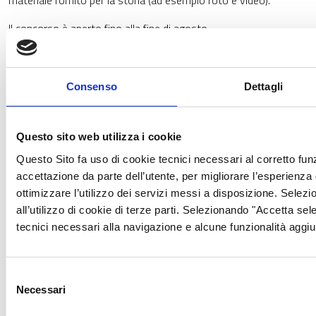
materiale fornito per la storia (ad esempio foto e video).
Il concorso è aperto fino alla fine di agosto.
Per maggiori dettagli consulta il regolamento, con i riferimenti
privacy e liberatorie, disponibile al seguente link:
Consenso
Dettagli
https://ec.europa.eu/regional_policy/sources/informing/euinmyr
Questo sito web utilizza i cookie
Questo Sito fa uso di cookie tecnici necessari al corretto f
accettazione da parte dell’utente, per migliorare l’esperienza 
ottimizzare l’utilizzo dei servizi messi a disposizione. Selez
all’utilizzo di cookie di terze parti. Selezionando "Accetta sele
tecnici necessari alla navigazione e alcune funzionalità aggiu
Data di pubblicazione:
11/03/2024
Selezione
Necessari
Data ultima modifica:
11/03/2024
del
consenso