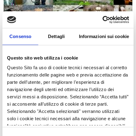
Consenso
Dettagli
Informazioni sui cookie
Gli
Europa Nostra Awards
sono premi sostenuti dal programma
europeo Europa Creativa, vengono assegnati annualmente per
identificare e promuovere le migliori pratiche in tema di
Questo sito web utilizza i cookie
patrimonio culturale tangibile e intangibile, con l’obiettivo di
Questo Sito fa uso di cookie tecnici necessari al corretto
stimolare gli scambi di conoscenze ed esperienze in tutta
funzionamento delle pagine web e previa accettazione da
Europa e di incoraggiare ulteriori iniziative di valore negli stessi
parte dell’utente, per migliorare l’esperienza di
ambiti.
navigazione degli utenti ed ottimizzare l’utilizzo dei
Il bando 2020 è online e il termine per presentare le domande è
servizi messi a disposizione. Selezionando “Accetta tutti”
il 1° ottobre 2019.
si acconsente all’utilizzo di cookie di terze parti.
Selezionando "Accetta selezionati" verranno utilizzati
Quattro le categorie previste: Conservazione, Ricerca, Servizi
solo i cookie tecnici necessari alla navigazione e alcune
dedicati da parte di individui e organizzazioni, Istruzione,
funzionalità aggiuntive potrebbero non essere disponibili.
formazione e sensibilizzazione.
Selezione