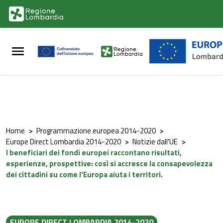
Vai al contenuto principale
Vai al footer
Home
>
Programmazione europea 2014-2020
>
Europe Direct Lombardia 2014-2020
>
Notizie dall'UE
>
I beneficiari dei fondi europei raccontano risultati,
esperienze, prospettive: così si accresce la consapevolezza
dei cittadini su come l'Europa aiuta i territori.
EUROPE DIRECT LOMBARDIA 2014-2020