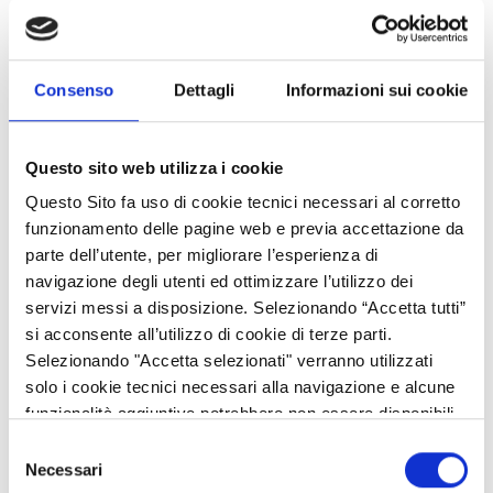
europei a disposizione dell'Italia e far conoscere meglio ai
cittadini il valore aggiunto che queste risorse hanno dato e
possono ancora dare alla crescita e allo sviluppo del Paese:
questi gli obiettivi del nuovo sito Ansa 'La tua Europa, le scelte
Consenso
Dettagli
Informazioni sui cookie
dell'UE per lo sviluppo', da oggi online.
Notizie, cifre, testimonianze dirette, multimedialità e social
Questo sito web utilizza i cookie
network sono gli strumenti attraverso i quali è ora possibile
Questo Sito fa uso di cookie tecnici necessari al corretto
navigare con un click nell' articolato mondo dei finanziamenti e
funzionamento delle pagine web e previa accettazione da
dei progetti europei.
parte dell’utente, per migliorare l’esperienza di
Solo in Italia negli scorsi anni le risorse UE, in particolare i fondi
navigazione degli utenti ed ottimizzare l’utilizzo dei
per lo sviluppo regionale (FESR), hanno consentito tra l'altro la
servizi messi a disposizione. Selezionando “Accetta tutti”
creazione di oltre 60 mila posti di lavoro, l'erogazione di aiuti
si acconsente all’utilizzo di cookie di terze parti.
finanziari a 51.700 piccole e medie imprese, l'estensione della
Selezionando "Accetta selezionati" verranno utilizzati
banda larga ad altri 2,3 milioni di utenti.
solo i cookie tecnici necessari alla navigazione e alcune
funzionalità aggiuntive potrebbero non essere disponibili.
Dall'Ue sono arrivati anche 1,2 miliardi per la ricostruzione dopo
Selezione
il terremoto dell'agosto 2016 e fondi che hanno consentito il
Necessari
del
recupero di numerosi gioielli del patrimonio artistico e culturale.