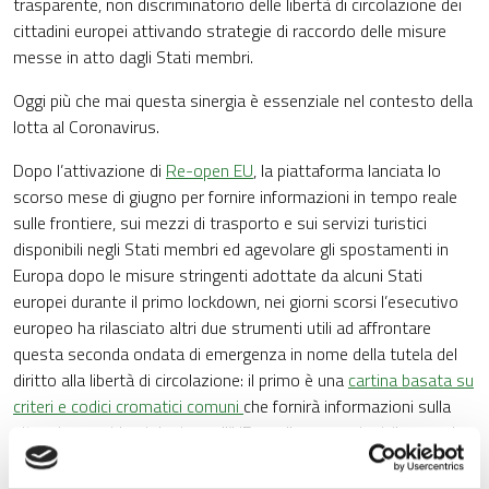
trasparente, non discriminatorio delle libertà di circolazione dei
cittadini europei attivando strategie di raccordo delle misure
messe in atto dagli Stati membri.
Oggi più che mai questa sinergia è essenziale nel contesto della
lotta al Coronavirus.
Dopo l’attivazione di
Re-open EU
, la piattaforma lanciata lo
scorso mese di giugno per fornire informazioni in tempo reale
sulle frontiere, sui mezzi di trasporto e sui servizi turistici
disponibili negli Stati membri ed agevolare gli spostamenti in
Europa dopo le misure stringenti adottate da alcuni Stati
europei durante il primo lockdown, nei giorni scorsi l’esecutivo
europeo ha rilasciato altri due strumenti utili ad affrontare
questa seconda ondata di emergenza in nome della tutela del
diritto alla libertà di circolazione: il primo è una
cartina basata su
criteri e codici cromatici comuni
che fornirà informazioni sulla
situazione epidemiologica nell’UE e nelle sue regioni; il secondo
è un “gateway” di interoperabilità transfrontaliera per
valorizzare al meglio il potenziale delle app di tracciamento