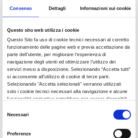
attivate da ciascun stato UE.
Consenso
Dettagli
Informazioni sui cookie
La cartina, elaborata dal Centro europeo per la prevenzione e il
controllo delle malattie, recepirà i dati forniti da ciascun Stato
Questo sito web utilizza i cookie
UE in tempo reale rispetto alle eventuali restrizioni alla libera
Questo Sito fa uso di cookie tecnici necessari al corretto
circolazione e le misure applicate ai viaggiatori provenienti da
funzionamento delle pagine web e previa accettazione da
zone a rischio più elevato.
parte dell’utente, per migliorare l’esperienza di
Ciascuna regione sarà dunque contrassegnata con un colore
navigazione degli utenti ed ottimizzare l’utilizzo dei
diverso a seconda del rischio:
servizi messi a disposizione. Selezionando “Accetta tutti”
si acconsente all’utilizzo di cookie di terze parti.
- VERDE: se nella settimana precedente vi è stato un tasso di
Selezionando "Accetta selezionati" verranno utilizzati
test positivi inferiore al 4% e meno di 25 casi ogni 100 mila
solo i cookie tecnici necessari alla navigazione e alcune
abitanti;
funzionalità aggiuntive potrebbero non essere disponibili.
- ARANCIONE: se nella settimana precedente è stato registrato
Selezione
un tasso di test positivi pari o superiore al 4%, ma meno di 50
Necessari
del
casi ogni 100mila abitanti oppure se il tasso di test positivi è
consenso
risultato inferiore al 4% ma con un numero di casi compreso tra
Preferenze
25 e 150 ogni 100 mila abitanti;