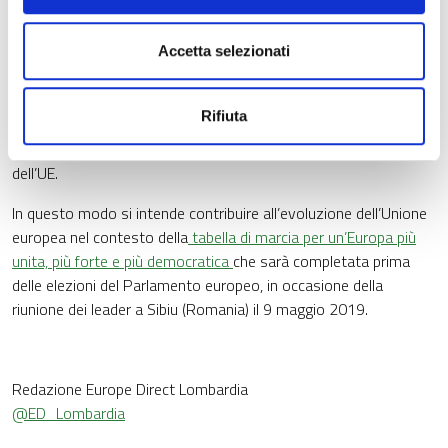
del Comitato delle regioni e da parlamentari nazionali e
formulerà raccomandazioni entro il 15 luglio 2018 sul modo
migliore per applicare i principi di sussidiarietà e proporzionalità,
Accetta selezionati
individuando i settori per i quali la competenza potrebbe essere
nuovamente delegata o ritornare in via definitiva agli Stati
Rifiuta
membri, nonché modalità per coinvolgere maggiormente gli enti
locali e regionali nella definizione e nell’attuazione delle politiche
dell’UE.
In questo modo si intende contribuire all’evoluzione dell’Unione
europea nel contesto della
tabella di marcia per un’Europa più
unita, più forte e più democratica
che sarà completata prima
delle elezioni del Parlamento europeo, in occasione della
riunione dei leader a Sibiu (Romania) il 9 maggio 2019.
Redazione Europe Direct Lombardia
@ED_Lombardia