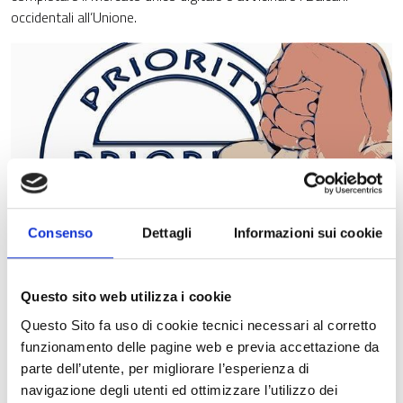
occidentali all’Unione.
Consenso
Dettagli
Informazioni sui cookie
Questo sito web utilizza i cookie
Il 2018 sarà l’anno in cui realizzare la riforma dell’Unione
Questo Sito fa uso di cookie tecnici necessari al corretto
economica e monetaria, garantire la sicurezza delle frontiere
funzionamento delle pagine web e previa accettazione da
dell’UE, rivedere il sistema di asilo dell’UE, ripristinare Schengen,
parte dell’utente, per migliorare l’esperienza di
completare il Mercato unico digitale e avvicinare i Balcani
navigazione degli utenti ed ottimizzare l’utilizzo dei