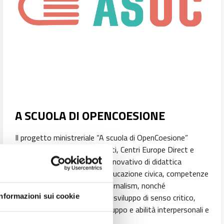
A SCUOLA DI OPENCOESIONE
Il progetto ministreriale “A scuola di OpenCoesione”
coinvolge studenti, insegnanti, Centri Europe Direct e
associazioni in un percorso innovativo di didattica
interdisciplinare che unisce educazione civica, competenze
digitali, statistiche e data journalism, nonché
competenze trasversali quali sviluppo di senso critico,
Informazioni sui cookie
problem-solving, lavoro di gruppo e abilità interpersonali e
comunicative.