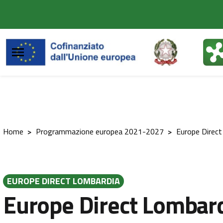
Vai al contenuto principale
Vai al footer
Home
>
Programmazione europea 2021-2027
>
Europe Direct
EUROPE DIRECT LOMBARDIA
Europe Direct Lombard