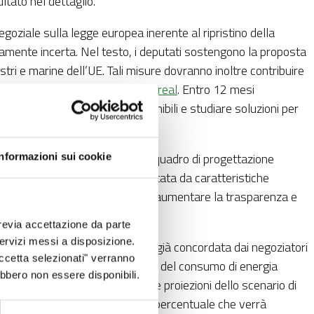
ultato nel dettaglio.
goziale sulla legge europea inerente al ripristino della
tamente incerta. Nel testo, i deputati sostengono la proposta
stri e marine dell’UE. Tali misure dovranno inoltre contribuire
e Nazioni Unite di Kunming-Montreal
. Entro 12 mesi
tino e i finanziamenti UE disponibili e studiare soluzioni per
 negoziale sulla revisione del quadro di progettazione
Informazioni sui cookie
che non dovrebbe mai essere limitata da caratteristiche
azioni accurate e aggiornate per aumentare la trasparenza e
revia accettazione da parte
 servizi messi a disposizione.
risparmio energetico per il 2030, già concordata dai negoziatori
Accetta selezionati" verranno
o. Questa prevede una riduzione del consumo di energia
ebbero non essere disponibili.
7 % entro il 2030, rispetto alle proiezioni dello scenario di
à risparmiare l’1,3% ogni anno, percentuale che verrà