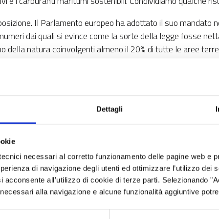
ivi e i carburanti marittimi sostenibili. Condividiamo qualche ris
 posizione. Il Parlamento europeo ha adottato il suo mandato ne
numeri dai quali si evince come la sorte della legge fosse net
no della natura coinvolgenti almeno il 20% di tutte le aree terre
olare quelli indicati nel
quadro globale sulla biodiversità dell
lutare l'eventuale divario tra le esigenze finanziarie del ripris
trumento UE.
ta energetico
. Il Parlamento europeo ha adottato il suo mandato
Dettagli
i intendono garantire una maggiore durata di vita dei prodotti 
uzione di un nuovo “passaporto del prodotto” contenente inform
ookie
li.
tecnici necessari al corretto funzionamento delle pagine web e p
esperienza di navigazione degli utenti ed ottimizzare l’utilizzo dei
armio energetico
. La nuova legge che fissa i nuovi obiettivi di 
i acconsente all’utilizzo di cookie di terze parti. Selezionando "
ottata formalmente durante la Plenaria del Parlamento europe
ci necessari alla navigazione e alcune funzionalità aggiuntive potr
ttivamente, una riduzione del consumo energetico di almeno l’11,
io energetico annuo media da ora al 2030. Fino al 2025 si dovr