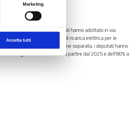
Marketing
0”
(Fit for 55 in inglese), i deputati hanno adottato in via
ndono garantire che le stazioni di ricarica elettrica per le
Accetta tutti
N-T entro il 2026. In una votazione separata, i deputati hanno
l mix energetico che utilizzano a partire dal 2025 e dell'80% a