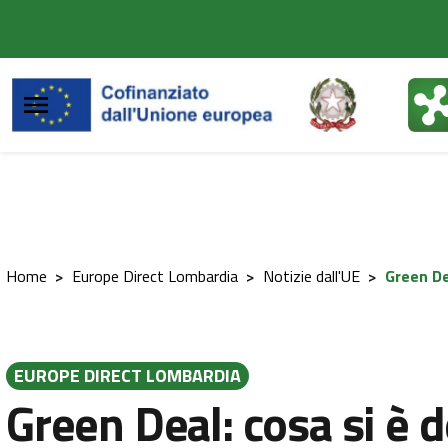
Vai al contenuto principale
Vai al footer
Home
>
Europe Direct Lombardia
>
Notizie dall'UE
>
Green De
EUROPE DIRECT LOMBARDIA
Green Deal: cosa si è 