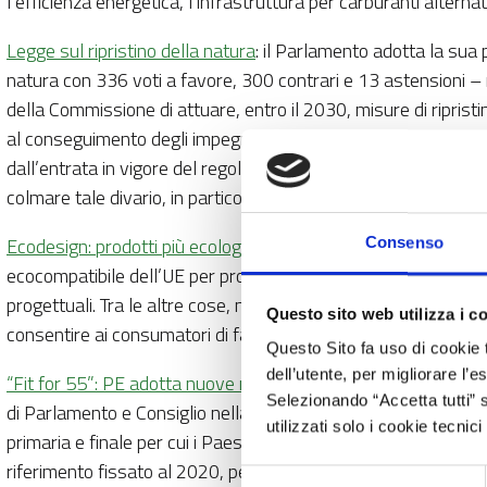
l’efficienza energetica, l’infrastruttura per carburanti alternat
Legge sul ripristino della natura
: il Parlamento adotta la sua
natura con 336 voti a favore, 300 contrari e 13 astensioni – 
della Commissione di attuare, entro il 2030, misure di ripristi
al conseguimento degli impegni internazionali dell’UE, in partic
dall’entrata in vigore del regolamento, la Commissione dovrà va
colmare tale divario, in particolare attraverso un apposito s
Ecodesign: prodotti più ecologici ed efficienti dal punto di vis
Consenso
ecocompatibile dell’UE per prodotti più sostenibili. I deputat
progettuali. Tra le altre cose, nel testo si propone l’introd
Questo sito web utilizza i c
consentire ai consumatori di fare scelte di acquisto consapevo
Questo Sito fa uso di cookie 
dell’utente, per migliorare l’
“Fit for 55”: PE adotta nuove norme per incrementare il risp
Selezionando “Accetta tutti” s
di Parlamento e Consiglio nella sua forma finale è stata ad
utilizzati solo i cookie tecni
primaria e finale per cui i Paesi UE dovranno garantire, colle
riferimento fissato al 2020, per assicurare l’1,5% di risparm
Selezione