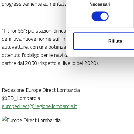
progressivamente aumentata arrivando al 1,9% entro la fine
Necessari
del
consenso
“Fit for 55”: più stazioni di ricarica e carburanti marittimi più
definitiva nuove norme sull’infrastruttura per i combustibili alt
Rifiuta
autovetture, con una potenza minima di 400 kW, siano installa
ottenuto l'obbligo per le navi di diminuire gradualmente le em
partire dal 2050 (rispetto al livello del 2020).
Redazione Europe Direct Lombardia
@ED_Lombardia
europedirect@regione.lombardia.it