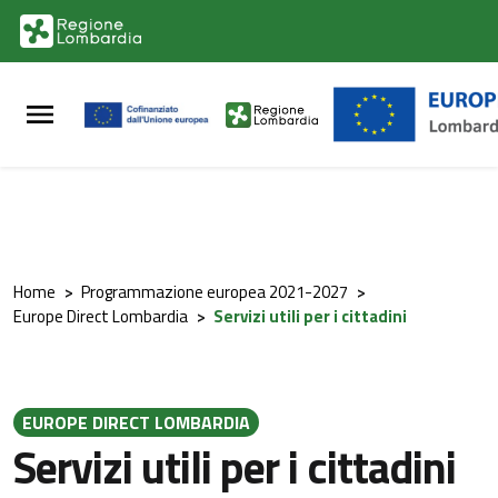
Vai al contenuto principale
Vai al footer
Home
>
Programmazione europea 2021-2027
>
Europe Direct Lombardia
>
Servizi utili per i cittadini
EUROPE DIRECT LOMBARDIA
Servizi utili per i cittadini