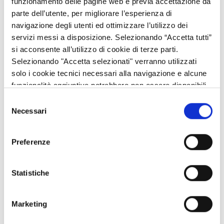
funzionamento delle pagine web e previa accettazione da
parte dell’utente, per migliorare l’esperienza di
navigazione degli utenti ed ottimizzare l’utilizzo dei
servizi messi a disposizione. Selezionando “Accetta tutti”
si acconsente all’utilizzo di cookie di terze parti.
Selezionando "Accetta selezionati" verranno utilizzati
solo i cookie tecnici necessari alla navigazione e alcune
funzionalità aggiuntive potrebbero non essere disponibili.
Selezione
Necessari
del
consenso
VIAGGIARE IN EUROPA
Preferenze
Informazioni pratiche per viaggi e vacanze in Europa.
Viaggiare attraverso l’Europa è un'occasione per
Statistiche
confrontarsi con gli altri, conoscere il significato di
essere cittadini europei e scoprire nuovi e interessanti
itinerari. All’interno dell’UE è, infatti, possibile
Marketing
attraversare molti confini senza subire controlli e fare
acquisti è più semplice dopo l’introduzione dell’euro.