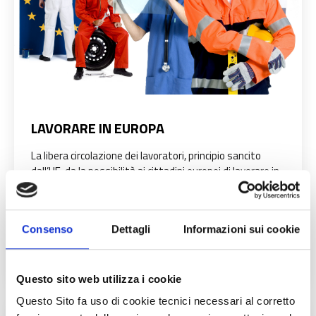
LAVORARE IN EUROPA
La libera circolazione dei lavoratori, principio sancito
dall’UE, da la possibilità ai cittadini europei di lavorare in
uno qualsiasi dei paesi dell’UE, in Norvegia, Islanda,
Liechtenstein e Svizzera. Sezione dedicata ai principali
servizi e strumenti messi a disposizione dall’UE per
Consenso
Dettagli
Informazioni sui cookie
agevolare la mobilità per lavoro, tirocinio o
apprendistato dei cittadini europei.
Questo sito web utilizza i cookie
Questo Sito fa uso di cookie tecnici necessari al corretto