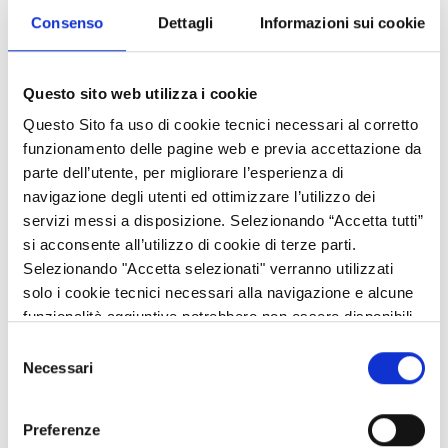
Con questa direttiva, concordata dai colegislatori il 10 marzo
Consenso
Dettagli
Informazioni sui cookie
2023 e in vigore dal 10 ottobre 2023, l'UE fissa un obiettivo
vincolante per ottenere una riduzione complessiva del consumo
energetico finale dell'11,7 % entro il 2030 (rispetto alle
Questo sito web utilizza i cookie
proiezioni del 2020). Il raggiungimento di questo obiettivo
Questo Sito fa uso di cookie tecnici necessari al corretto
richiede uno sforzo concertato da parte di tutti i paesi dell'UE
funzionamento delle pagine web e previa accettazione da
nei prossimi cinque anni, che si riflette nei loro piani nazionali per
parte dell’utente, per migliorare l’esperienza di
l'energia e il clima (NECP). La Commissione monitora i progressi
navigazione degli utenti ed ottimizzare l’utilizzo dei
in questo settore, in particolare analizzando i NECP. La
servizi messi a disposizione. Selezionando “Accetta tutti”
valutazione a livello UE dell'impatto cumulativo dei NECP
si acconsente all’utilizzo di cookie di terze parti.
aggiornati (COM/2025/274)
, pubblicata a maggio, ha indicato
Selezionando "Accetta selezionati" verranno utilizzati
che, sebbene molti paesi abbiano aumentato le loro ambizioni in
solo i cookie tecnici necessari alla navigazione e alcune
materia di efficienza energetica, sono necessari ulteriori sforzi
funzionalità aggiuntive potrebbero non essere disponibili.
per raggiungere pienamente l'obiettivo.
Selezione
Necessari
Per raggiungere questo obiettivo, la direttiva impone alle
del
autorità pubbliche dei paesi dell'UE di verificare, prima di
consenso
investire in nuove infrastrutture energetiche quali centrali
Preferenze
elettriche, sistemi di riscaldamento o reti, se il miglioramento