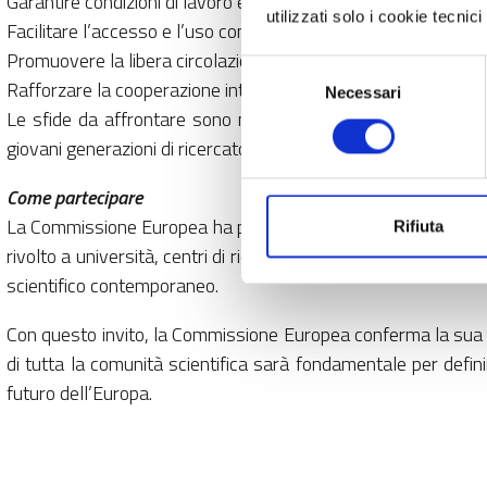
Garantire condizioni di lavoro eque e paritarie per tutti i ricer
utilizzati solo i cookie tecni
Facilitare l’accesso e l’uso condiviso delle infrastrutture sci
Promuovere la libera circolazione di conoscenze, dati e risultat
Selezione
Rafforzare la cooperazione internazionale e la partecipazion
Necessari
del
Le sfide da affrontare sono molteplici e riguardano, ad esem
consenso
giovani generazioni di ricercatori.
Come partecipare
La Commissione Europea ha predisposto una piattaforma online 
Rifiuta
rivolto a università, centri di ricerca, industrie, associazion
scientifico contemporaneo.
Con questo invito, la Commissione Europea conferma la sua vo
di tutta la comunità scientifica sarà fondamentale per defini
futuro dell’Europa.