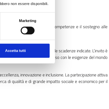
ebbero non essere disponibili.
elle risorse;
cience;
Marketing
i dati, la valorizzazione delle competenze e il sostegno alle
to e inviare contributi entro le scadenze indicate. L’invito è
Accetta tutti
 quadro normativo condiviso e al passo con le esigenze del mondo
ccellenza, innovazione e inclusione. La partecipazione attiva
erca di qualità e di grande impatto sociale e economico per il