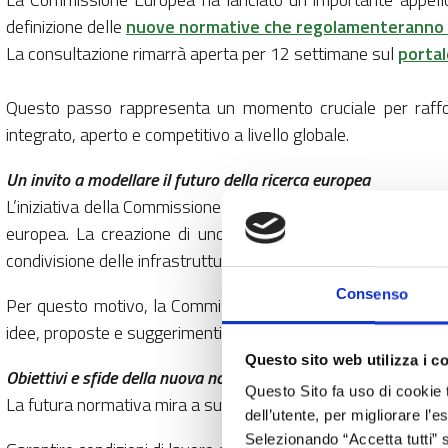
definizione delle
nuove normative che regolamenteranno il
La consultazione rimarrà aperta per 12 settimane sul
portale
Questo passo rappresenta un momento cruciale per raffor
integrato, aperto e competitivo a livello globale.
Un invito a modellare il futuro della ricerca europea
L’iniziativa della Commissione nasce dalla consapevolezza che
europea. La creazione di uno Spazio europeo della ricerca p
condivisione delle infrastrutture e dei dati, nonché la diffusione
Consenso
Per questo motivo, la Commissione intende coinvolgere diret
idee, proposte e suggerimenti su come strutturare il quadro no
Questo sito web utilizza i c
Obiettivi e sfide della nuova normativa
Questo Sito fa uso di cookie 
La futura normativa mira a superare le barriere esistenti tra pa
dell’utente, per migliorare l’
Selezionando “Accetta tutti” s