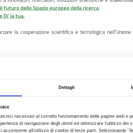
 futuro dello Spazio europeo della ricerca
.
 Di’ la tua.
zare la cooperazione scientifica e tecnologica nell’Union
 la ricerca e l’innovazione sono motori fondamentali per la cr
iù efficace e coordinato richiede norme moderne, chiare e con
 rapida dei risultati scientifici.
Dettagli
tamente la comunità scientifica e l’ecosistema innovativo i
rmativo che guiderà le attività di ricerca e innovazione nei pr
ookie
tecnici necessari al corretto funzionamento delle pagine web e p
esi, discipline e settori, favorendo un ambiente più inclusivo e c
esperienza di navigazione degli utenti ed ottimizzare l’utilizzo dei
i acconsente all’utilizzo di cookie di terze parti. Selezionando "