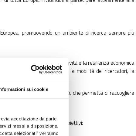
e Europea, promuovendo un ambiente di ricerca sempre più
escita sostenibile, la competitività e la resilienza economica
divise, capaci di facilitare la mobilità dei ricercatori, la
Informazioni sui cookie
n un processo consultivo aperto, che permetta di raccogliere
ossimi anni.
revia accettazione da parte
ollaborativo. Tra i principali obiettivi:
 servizi messi a disposizione.
Accetta selezionati" verranno