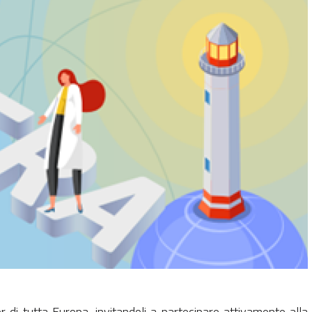
r di tutta Europa, invitandoli a partecipare attivamente alla