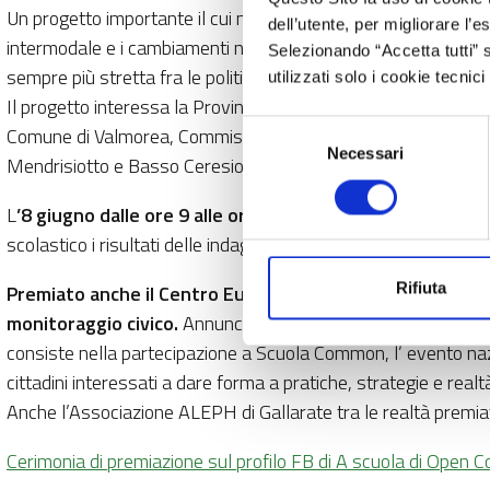
Un progetto importante il cui nome gioca su tanti significati:
dell’utente, per migliorare l’
intermodale e i cambiamenti nelle abitudini quotidiane della c
Selezionando “Accetta tutti” s
sempre più stretta fra le politiche comuni dei decisori italian
utilizzati solo i cookie tecni
Il progetto interessa la Provincia di Varese come soggetto c
Selezione
Comune di Valmorea, Commissione Regionale dei Trasporti del 
Necessari
del
Mendrisiotto e Basso Ceresio.
consenso
L
’8 giugno dalle ore 9 alle ore 11.00, l’evento conclusivo
scolastico i risultati delle indagini sul progetto monitorato e 
Rifiuta
Premiato anche il Centro Europe Direct Lombardia quale re
monitoraggio civico.
Annunciato da Leonardo Ferrante, refere
consiste nella partecipazione a Scuola Common, l’ evento naz
cittadini interessati a dare forma a pratiche, strategie e realt
Anche l’Associazione ALEPH di Gallarate tra le realtà premia
Cerimonia di premiazione sul profilo FB di A scuola di Open 