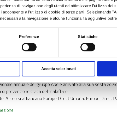
 una VIA intesa come collegamento fisico tra due stati attravers
esperienza di navigazione degli utenti ed ottimizzare l’utilizzo dei
ittadinanza nei propri spostamenti verso il lavoro o nel tempo 
i acconsente all’utilizzo di cookie di terze parti. Selezionando "
i e svizzeri per potenziare uno sviluppo sostenibile di un terri
ci necessari alla navigazione e alcune funzionalità aggiuntive potr
apofila per la parte italiana ed una rete di partenariato tran
Mendrisiotto e Basso Ceresio capofila per la parte svizzera, 
Preferenze
Statistiche
 online
organizzato dal team 3niapedali del Liceo Da Vinci di Gal
a condividere con i coetanei l’importante esperienza di cittadina
Accetta selezionati
te territoriale di A scuola di OpenCoesione per l’egregio
nte scientifico nazionale della campagna anticorruzione “Ripart
ionale annuale del gruppo Abele arrivato alla sua sesta edizi
à di prevenzione civica del malaffare.
te. A loro si affiancano Europe Direct Umbria, Europe Direct 
Coesione