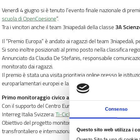
Venerdì 4 giugno si è tenuto l’evento finale nazionale di pre
scuola di OpenCoesione
”.
Tra i vincitori anche il team 3niapedali della classe
3A Scienze
Il “Premio Europa” è andato ai ragazzi del team 3niapedali, 
Si sono inoltre posizionati al primo posto nella classifica reg
Annunciato da Claudia De Stefanis, responsabile comunicazion
monitorato dai ragazzi.
Il premio è stata una visita prioritaria online presso le istituzi
europarlamentari europei e la possibilità di assistere ad una 
Primo monitoraggio civico a livello nazionale di un proge
Con il supporto del Centro Europe Direct Lombardia, i ragazzi 
Consenso
Interreg Italia Svizzera:
Ti-Ciclo-Via
.
Obiettivo del progetto monitorato è lo sviluppo di un'offerta di m
transfrontaliero e internazionale che possa incrementare la doman
Questo sito web utilizza i c
Questo Sito fa uso di cookie 