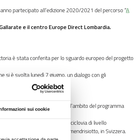
 hanno partecipato all’edizione 2020/2021 del percorso “
A
i Gallarate e il centro Europe Direct Lombardia.
toria è stata conferita per lo sguardo europeo del progetto
che si è svolta lunedì 7 giugno, un dialogo con gli
nti del Liceo Da Vinci.
erritoriale europea finanziato nell’ambito del programma
Informazioni sui cookie
raverso la realizzazione di una ciclovia di livello
tra il varesotto, in Italia, e il mendrisiotto, in Svizzera.
revia accettazione da parte