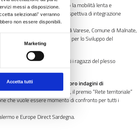
o la nuova pista; una VIA verso la mobilità lenta e
 servizi messi a disposizione.
libero; una VIA intesa come prospettiva di integrazione
Accetta selezionati" verranno
torio strettamente connesso.
ebbero non essere disponibili.
sfrontaliero composta da Comune di Varese, Comune di Malnate,
Cantone Ticino, Ente Regionale per lo Sviluppo del
Marketing
larate volto a diffondere a tutti i ragazzi del plesso
nza attiva vissuta.
Accetta tutti
 supporto alle scuole nelle loro indagini di
e il futuro” del gruppo Abele, il premio “Rete territoriale”
one che vuole essere momento di confronto per tutti i
Palermo e Europe Direct Sardegna.