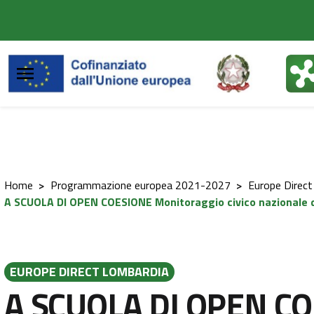
Vai al contenuto principale
Vai al footer
Home
>
Programmazione europea 2021-2027
>
Europe Direct
A SCUOLA DI OPEN COESIONE Monitoraggio civico nazionale di p
EUROPE DIRECT LOMBARDIA
A SCUOLA DI OPEN C