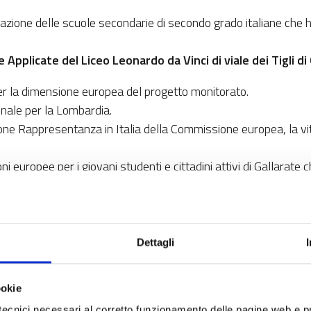
miazione delle scuole secondarie di secondo grado italiane che
 Applicate del Liceo Leonardo da Vinci di viale dei Tigli d
per la dimensione europea del progetto monitorato.
ionale per la Lombardia.
e Rappresentanza in Italia della Commissione europea, la vit
oni europee per i giovani studenti e cittadini attivi di Gallarate 
seduta plenaria in diretta nel prossimo autunno.
tto di cooperazione territoriale europea quello degli stude
si sono cimentati nell’analisi di un progetto di cooperazione t
Dettagli
obilità ciclistica efficiente e integrata ai trasporti pubblici att
da di mobilità ciclistica e sostenibile sul territorio al confine 
ookie
tecnici necessari al corretto funzionamento delle pagine web e p