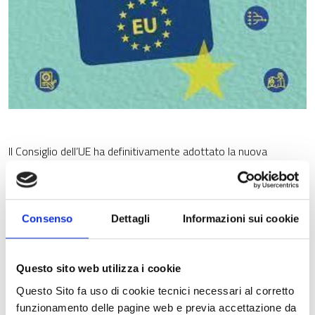
Il Consiglio dell’UE ha definitivamente adottato la nuova
Direttiva "Carta blu" che stabilisce regole rivedute per i cittadini
di Paesi terzi altamente qualificati che intendono vivere e
lavorare nell'Unione europea.
La Direttiva sulla Carta blu, già in vigore dalla fine del 2009,
Consenso
Dettagli
Informazioni sui cookie
definisce le condizioni di ingresso e di soggiorno che i cittadini di
Paesi terzi (e i loro familiari) devono soddisfare per accettare un
lavoro altamente qualificato nei Paesi dell'Unione europea.
Questo sito web utilizza i cookie
Questo Sito fa uso di cookie tecnici necessari al corretto
Il testo adottato entrerà in vigore 20 giorni dopo la
funzionamento delle pagine web e previa accettazione da
pubblicazione nella Gazzetta Ufficiale UE, e gli Stati membri