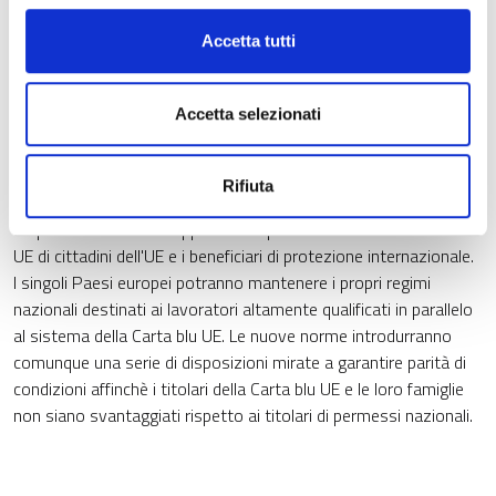
coniuge o al partner del titolare di Carta blu un accesso senza
restrizioni al mercato del lavoro;
Accetta tutti
semplificando le procedure per i datori di lavoro riconosciuti;
concedendo un livello molto elevato di accesso al mercato del
Accetta selezionati
lavoro, in particolare stabilendo che gli Stati membri possono
permettere ai titolari di Carta blu UE di esercitare attività
autonome o altre attività professionali sussidiarie, nonché
Rifiuta
offrendo protezione, soprattutto in caso di disoccupazione;
ampliando l'ambito di applicazione per includere i familiari non
UE di cittadini dell'UE e i beneficiari di protezione internazionale.
I singoli Paesi europei potranno mantenere i propri regimi
nazionali destinati ai lavoratori altamente qualificati in parallelo
al sistema della Carta blu UE. Le nuove norme introdurranno
comunque una serie di disposizioni mirate a garantire parità di
condizioni affinchè i titolari della Carta blu UE e le loro famiglie
non siano svantaggiati rispetto ai titolari di permessi nazionali.