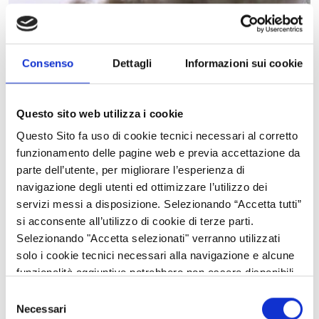
Consenso
Dettagli
Informazioni sui cookie
Questo sito web utilizza i cookie
Questo Sito fa uso di cookie tecnici necessari al corretto
funzionamento delle pagine web e previa accettazione da
I cittadini, le amministrazioni pubbliche, gli stakeholder che
parte dell’utente, per migliorare l’esperienza di
hanno competenza in materia, degli accademici, le imprese e le
navigazione degli utenti ed ottimizzare l’utilizzo dei
ONG hanno tempo
fino al 3 maggio 2021
per rispondere
servizi messi a disposizione. Selezionando “Accetta tutti”
alla
consultazione pubblica
lanciata dalla Commissione
si acconsente all’utilizzo di cookie di terze parti.
europea, che ha l'obiettivo di raccogliere le opinioni dei cittadini
Selezionando "Accetta selezionati" verranno utilizzati
europei per rafforzare il quadro normativo contro la criminalità
solo i cookie tecnici necessari alla navigazione e alcune
ambientale. I risultati di questa consultazione pubblica
funzionalità aggiuntive potrebbero non essere disponibili.
alimenteranno la revisione delle norme dell'UE sui reati
Selezione
ambientali.
Necessari
del