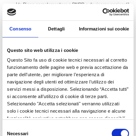
(da Piano complementare a PNRR e da risorse nazionali);
13,6 milioni per la strategia nazionale delle aree interne
(da Piano complementare a PNRR).
Consenso
Dettagli
Informazioni sui cookie
A
Milano
in particolare i fondi del Piano verranno usati per
progetti: tram tra Niguarda e Cascina Gobba (50 milioni) e
Bausan-Villapizzone (36 milioni): la fornitura di 14 tram
Questo sito web utilizza i cookie
bidirezionali a servizio della linea 7 (52 milioni) e 10 nuovi
filobus (8,8 milioni); e la creazione di una sede riservata per
Questo Sito fa uso di cookie tecnici necessari al corretto
la linea circolare 90-91 da piazza Zavattari a piazza Stuparich
funzionamento delle pagine web e previa accettazione da
(9 milioni).
parte dell’utente, per migliorare l’esperienza di
navigazione degli utenti ed ottimizzare l’utilizzo dei
Il Piano per la salute alla portata dei cittadini
servizi messi a disposizione. Selezionando “Accetta tutti”
Le risorse per la salute a Milano e in Lombardia arrivano dalla
si acconsente all’utilizzo di cookie di terze parti.
Missione 6 del Piano Nazionale. Secondo lo schema di decreto
Selezionando "Accetta selezionati" verranno utilizzati
del riparto regionale dei fondi relativi al PNRR e al Piano
solo i cookie tecnici necessari alla navigazione e alcune
complementare del Ministero della Salute, alla Lombardia
funzionalità aggiuntive potrebbero non essere disponibili.
spettano quasi 1,2 miliardi di euro per potenziare il sistema
Selezione
sanitario regionale.
Necessari
del