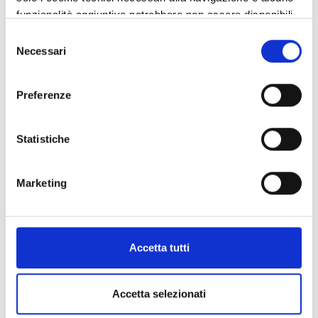
funzionalità aggiuntive potrebbero non essere disponibili.
9 maggio, Giornata dell'Europa 2023: Per
Selezione
un'Europa più unita, democratica e vicina ai
Necessari
del
giovani
consenso
Preferenze
Statistiche
Marketing
Accetta tutti
Accetta selezionati
“Giornata dell’Europa. L’Unione europea: il 9