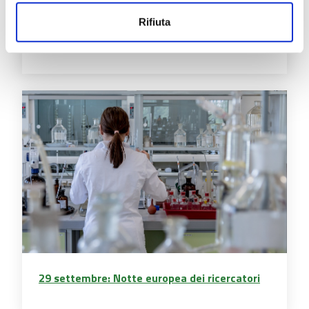
maggio tra presente, passato e futuro”
Prorogata al 21 luglio la mostra a Palazzo
Rifiuta
Pirelli
29 settembre: Notte europea dei ricercatori